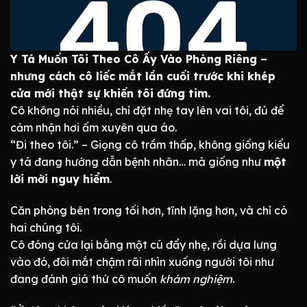
Y Tá Muốn Tôi Theo Cô Ấy Vào Phòng Riêng –
nhưng cách cô liếc mắt lần cuối trước khi khép
cửa mới thật sự khiến tôi đứng tim.
Cô không nói nhiều, chỉ đặt nhẹ tay lên vai tôi, đủ để
cảm nhận hơi ấm xuyên qua áo.
“Đi theo tôi.” – Giọng cô trầm thấp, không giống kiểu
y tá đang hướng dẫn bệnh nhân… mà giống như
một
lời mời nguy hiểm
.
Căn phòng bên trong tối hơn, tĩnh lặng hơn, và chỉ có
hai chúng tôi.
Cô đóng cửa lại bằng một cú đẩy nhẹ, rồi dựa lưng
vào đó, đôi mắt chậm rãi nhìn xuống người tôi như
đang đánh giá thứ cô muốn
khám nghiệm
.