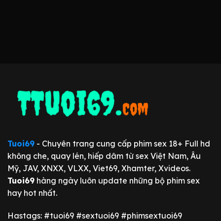
Tuoi69
- Chuyên trang cung cấp phim sex 18+ Full hd
không che, quay lén, hiếp dâm từ sex Việt Nam, Âu
Mỹ, JAV, XNXX, VLXX, Viet69, Xhamter, Xvideos.
Tuoi69
hàng ngày luôn update những bộ phim sex
hay hot nhất.
Hastags: #tuoi69 #sextuoi69 #phimsextuoi69