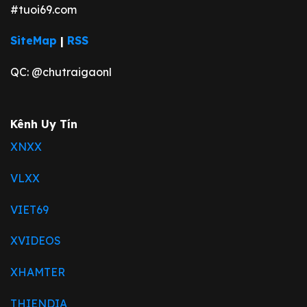
#tuoi69.com
SiteMap
|
RSS
QC: @chutraigaonl
Kênh Uy Tín
XNXX
VLXX
VIET69
XVIDEOS
XHAMTER
THIENDIA