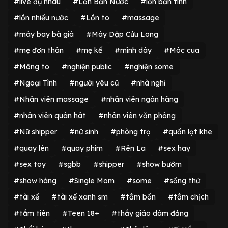
#live đụ nhau
#Lồn Bắn Nước
#lồn bắn tinh
#lồn nhiều nước
#Lồn to
#massage
#máy bay bà già
#Máy Dập Cửu Long
#mẹ đơn thân
#mẹ kế
#mình dây
#Móc cua
#Mông to
#nghiện public
#nghiện some
#Ngoại Tình
#người yêu cũ
#nhà nghỉ
#Nhân viên massage
#nhân viên ngân hàng
#nhân viên quán hát
#nhân viên văn phòng
#Nữ shipper
#nữ sinh
#phòng trọ
#quần lọt khe
#quay lén
#quay phim
#Rên La
#sex hay
#sex toy
#sgbb
#shipper
#show bướm
#show hàng
#Single Mom
#some
#sống thử
#tài xế
#tài xế xanh sm
#tắm bồn
#tắm chịch
#tắm tiên
#Teen 18+
#thầy giáo dâm đảng