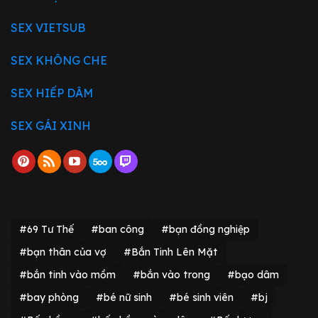
SEX VIETSUB
SEX KHÔNG CHE
SEX HIẾP DÂM
SEX GÁI XINH
#69 Tư Thế
#ban công
#bạn đồng nghiệp
#bạn thân của vợ
#Bắn Tinh Lên Mặt
#bắn tinh vào mồm
#bắn vào trong
#bạo dâm
#bay phòng
#bé nữ sinh
#bé sinh viên
#bj