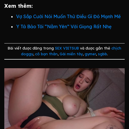
Xem thêm:
Vợ Sắp Cưới Nói Muốn Thử Điều Gì Đó Mạnh Mẽ
Y Tá Bảo Tôi “Nằm Yên” Với Giọng Rất Nhẹ
Bài viết được đăng trong
SEX VIETSUB
và được gắn thẻ
chịch
doggy
,
cô bạn thân
,
Gái miền tây
,
gymer
,
sgbb
.