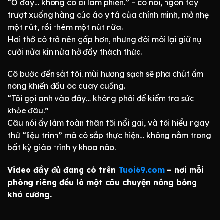
“Ở đây… không có ai làm phiền.” – cô nói, ngón tay
trượt xuống hàng cúc áo y tá của chính mình, mở nhẹ
một nút, rồi thêm một nút nữa.
Hơi thở cô trở nên gấp hơn, nhưng đôi môi lại giữ nụ
cười nửa kín nửa hở đầy thách thức.
Cô bước đến sát tôi, mùi hương sạch sẽ pha chút ấm
nóng khiến đầu óc quay cuồng.
“Tôi gọi anh vào đây… không phải để kiểm tra sức
khỏe đâu.”
Câu nói ấy làm toàn thân tôi nổi gai, và tôi hiểu ngay
thứ “liệu trình” mà cô sắp thực hiện… không nằm trong
bất kỳ giáo trình y khoa nào.
Video đầy đủ đang có trên
Tuoi69.com
– nơi mỗi
phòng riêng đều là một câu chuyện nóng bỏng
khó cưỡng.