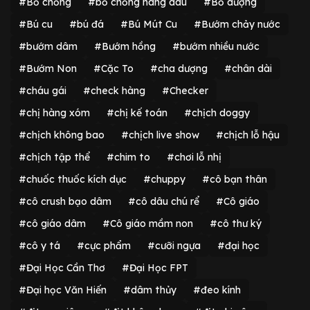
#Bố chồng
#bố chồng nàng dâu
#Bố dượng
#Bú cu
#bú đá
#Bú Mút Cu
#Bướm chảy nước
#bướm dâm
#Bướm hồng
#bướm nhiều nước
#Bướm Non
#Cặc To
#cha dượng
#chân dài
#cháu gái
#check hàng
#Checker
#chị hàng xóm
#chị kế toán
#chịch doggy
#chịch không bao
#chịch live show
#chịch lỗ hậu
#chịch tập thể
#chim to
#chơi lỗ nhị
#chuốc thuốc kích dục
#chuppy
#cô bạn thân
#cô crush bạo dâm
#cô dâu chú rể
#Cô giáo
#cô giáo dâm
#Cô giáo mầm non
#cô thư ký
#cô y tá
#cực phẩm
#cưỡi ngựa
#đại học
#Đại Học Cần Thơ
#Đại Học FPT
#Đại học Văn Hiến
#dâm thủy
#đeo kính