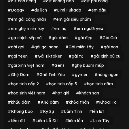
#địt con riêng
#địt không bao
#địt phi công
#Doggy
#du lịch
#Eimi Fukada
#em dâu
#em gái công nhân
#em gái siêu phẩm
#em ghệ miền tây
#em họ
#em người yêu
#gạ chịch sếp nữ
#gái dâm
#gái đẹp
#Gái Già
#gái gọi
#gái gọi ngon
#Gái miền tây
#gái non
#gái teen
#Gái tiktoker
#gái tơ
#gái xinh bú cu
#gái xinh việt nam
#Genz
#ghệ bướm múp
#Ghệ Dâm
#Ghế Tinh Yêu
#gymer
#hàng ngon
#học sinh cấp 2
#học sinh cấp 3
#học sinh dâm
#học sinh việt nam
#hot girl
#khách sạn
#khẩu dâm
#Khổ dâm
#khỏa thân
#Khoai To
#Không bao
#Ký Sự
#Làm Tình
#lén lút
#liếm đít
#Liếm Lỗ Đít
#liếm lồn
#Linh Tây