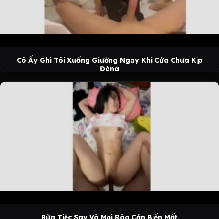
Cô Ấy Ghì Tôi Xuống Giường Ngay Khi Cửa Chưa Kịp
Đóng
Bữa Tiệc Say Và Mọi Rào Cản Biến Mất