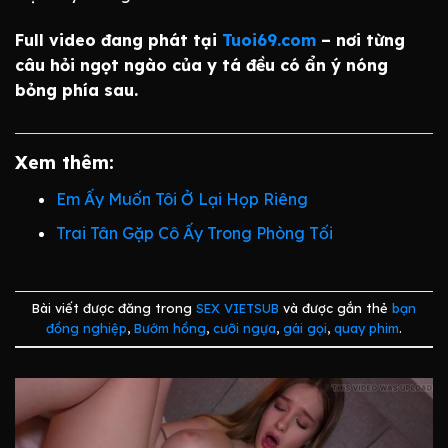
Full video đang phát tại
Tuoi69.com
– nơi từng
câu hỏi ngọt ngào của y tá đều có ẩn ý nóng
bỏng phía sau.
Xem thêm:
Em Ấy Muốn Tôi Ở Lại Họp Riêng
Trai Tân Gặp Cô Ấy Trong Phòng Tối
Bài viết được đăng trong
SEX VIETSUB
và được gắn thẻ
bạn
đồng nghiệp
,
Bướm hồng
,
cưỡi ngựa
,
gái gọi
,
quay phim
.