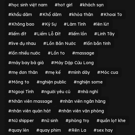
#học sinh việt nam
#hot girl
#khách sạn
#khẩu dâm
#Khổ dâm
#khỏa thân
#Khoai To
#Không bao
#Ký Sự
#Làm Tình
#lén lút
#liếm đít
#Liếm Lỗ Đít
#liếm lồn
#Linh Tây
#live đụ nhau
#Lồn Bắn Nước
#lồn bắn tinh
#lồn nhiều nước
#Lồn to
#massage
#máy bay bà già
#Máy Dập Cửu Long
#mẹ đơn thân
#mẹ kế
#mình dây
#Móc cua
#Mông to
#nghiện public
#nghiện some
#Ngoại Tình
#người yêu cũ
#nhà nghỉ
#Nhân viên massage
#nhân viên ngân hàng
#nhân viên quán hát
#nhân viên văn phòng
#Nữ shipper
#nữ sinh
#phòng trọ
#quần lọt khe
#quay lén
#quay phim
#Rên La
#sex hay