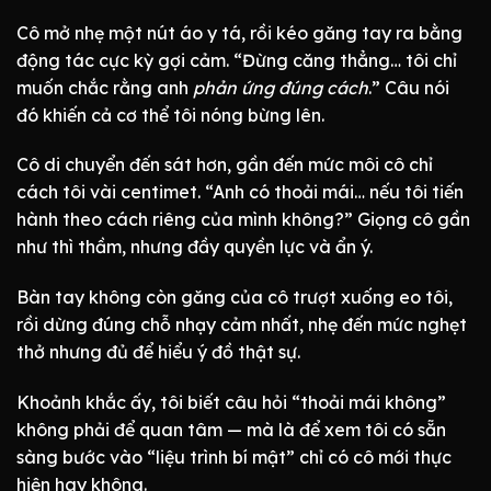
Cô mở nhẹ một nút áo y tá, rồi kéo găng tay ra bằng
động tác cực kỳ gợi cảm. “Đừng căng thẳng… tôi chỉ
muốn chắc rằng anh
phản ứng đúng cách
.” Câu nói
đó khiến cả cơ thể tôi nóng bừng lên.
Cô di chuyển đến sát hơn, gần đến mức môi cô chỉ
cách tôi vài centimet. “Anh có thoải mái… nếu tôi tiến
hành theo cách riêng của mình không?” Giọng cô gần
như thì thầm, nhưng đầy quyền lực và ẩn ý.
Bàn tay không còn găng của cô trượt xuống eo tôi,
rồi dừng đúng chỗ nhạy cảm nhất, nhẹ đến mức nghẹt
thở nhưng đủ để hiểu ý đồ thật sự.
Khoảnh khắc ấy, tôi biết câu hỏi “thoải mái không”
không phải để quan tâm — mà là để xem tôi có sẵn
sàng bước vào “liệu trình bí mật” chỉ có cô mới thực
hiện hay không.