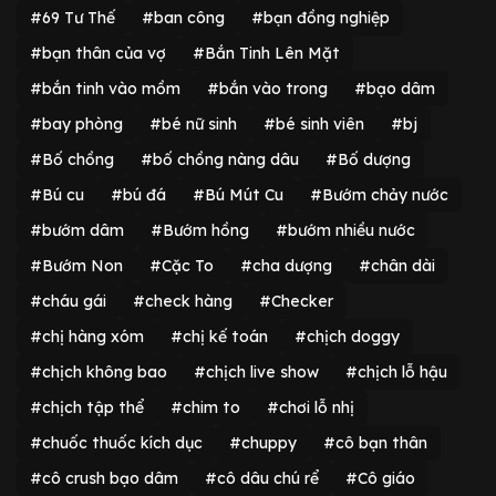
#69 Tư Thế
#ban công
#bạn đồng nghiệp
#bạn thân của vợ
#Bắn Tinh Lên Mặt
#bắn tinh vào mồm
#bắn vào trong
#bạo dâm
#bay phòng
#bé nữ sinh
#bé sinh viên
#bj
#Bố chồng
#bố chồng nàng dâu
#Bố dượng
#Bú cu
#bú đá
#Bú Mút Cu
#Bướm chảy nước
#bướm dâm
#Bướm hồng
#bướm nhiều nước
#Bướm Non
#Cặc To
#cha dượng
#chân dài
#cháu gái
#check hàng
#Checker
#chị hàng xóm
#chị kế toán
#chịch doggy
#chịch không bao
#chịch live show
#chịch lỗ hậu
#chịch tập thể
#chim to
#chơi lỗ nhị
#chuốc thuốc kích dục
#chuppy
#cô bạn thân
#cô crush bạo dâm
#cô dâu chú rể
#Cô giáo