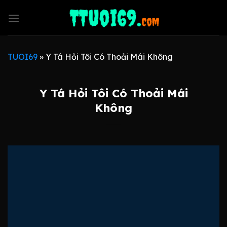
Skip
to
content
TUOI69
»
Y Tá Hỏi Tôi Có Thoải Mái Không
Y Tá Hỏi Tôi Có Thoải Mái
Không