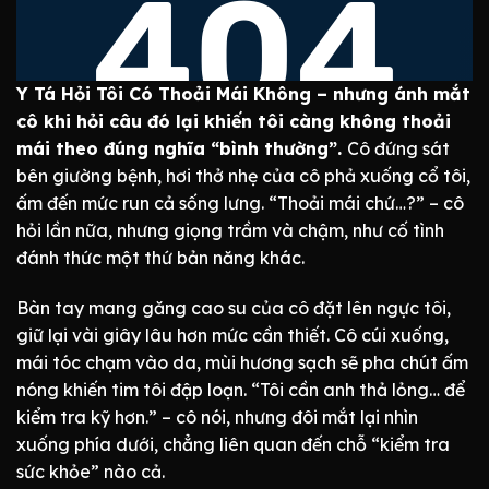
Y Tá Hỏi Tôi Có Thoải Mái Không – nhưng ánh mắt
cô khi hỏi câu đó lại khiến tôi càng không thoải
mái theo đúng nghĩa “bình thường”.
Cô đứng sát
bên giường bệnh, hơi thở nhẹ của cô phả xuống cổ tôi,
ấm đến mức run cả sống lưng. “Thoải mái chứ…?” – cô
hỏi lần nữa, nhưng giọng trầm và chậm, như cố tình
đánh thức một thứ bản năng khác.
Bàn tay mang găng cao su của cô đặt lên ngực tôi,
giữ lại vài giây lâu hơn mức cần thiết. Cô cúi xuống,
mái tóc chạm vào da, mùi hương sạch sẽ pha chút ấm
nóng khiến tim tôi đập loạn. “Tôi cần anh thả lỏng… để
kiểm tra kỹ hơn.” – cô nói, nhưng đôi mắt lại nhìn
xuống phía dưới, chẳng liên quan đến chỗ “kiểm tra
sức khỏe” nào cả.