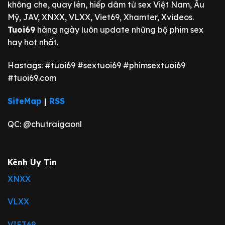
không che, quay lén, hiếp dâm từ sex Việt Nam, Âu
Mỹ, JAV, XNXX, VLXX, Viet69, Xhamter, Xvideos.
Tuoi69
hàng ngày luôn update những bộ phim sex
hay hot nhất.
Hastags: #tuoi69 #sextuoi69 #phimsextuoi69
#tuoi69.com
SiteMap
|
RSS
QC: @chutraigaonl
Kênh Uy Tín
XNXX
VLXX
VIET69