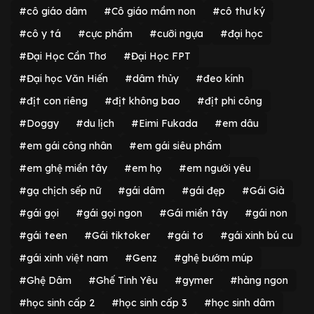
#cô giáo dâm
#Cô giáo mầm non
#cô thư ký
#cô y tá
#cực phẩm
#cưỡi ngựa
#đại học
#Đại Học Cần Thơ
#Đại Học FPT
#Đại học Văn Hiến
#dâm thủy
#đeo kính
#địt con riêng
#địt không bao
#địt phi công
#Doggy
#du lịch
#Eimi Fukada
#em dâu
#em gái công nhân
#em gái siêu phẩm
#em ghệ miền tây
#em họ
#em người yêu
#gạ chịch sếp nữ
#gái dâm
#gái đẹp
#Gái Già
#gái gọi
#gái gọi ngon
#Gái miền tây
#gái non
#gái teen
#Gái tiktoker
#gái tơ
#gái xinh bú cu
#gái xinh việt nam
#Genz
#ghệ bướm múp
#Ghệ Dâm
#Ghế Tinh Yêu
#gymer
#hàng ngon
#học sinh cấp 2
#học sinh cấp 3
#học sinh dâm