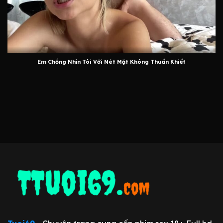
Em Chồng Nhìn Tôi Với Nét Mặt Không Thuần Khiết